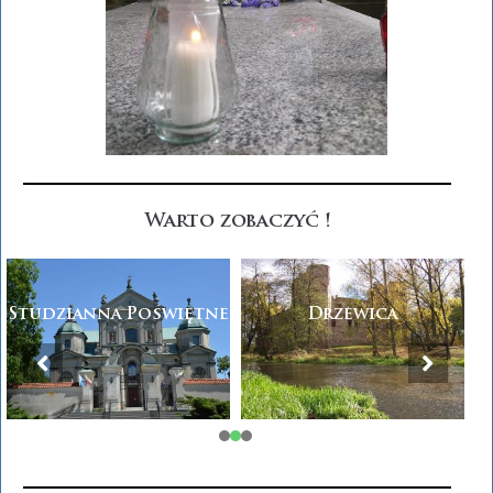
Warto zobaczyć !
Studzianna Poświętne
Drzewica
1
2
3